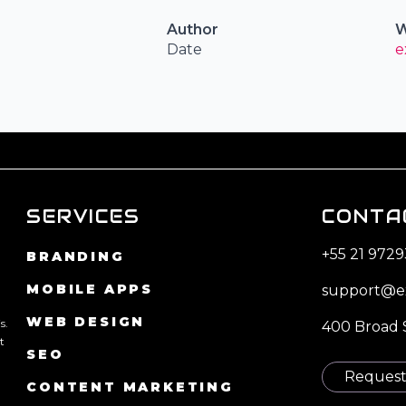
Author
W
Date
e
SERVICES
CONTA
+55 21 972
BRANDING
MOBILE APPS
support@e
WEB DESIGN
s.
400 Broad S
t
SEO
Request 
CONTENT MARKETING