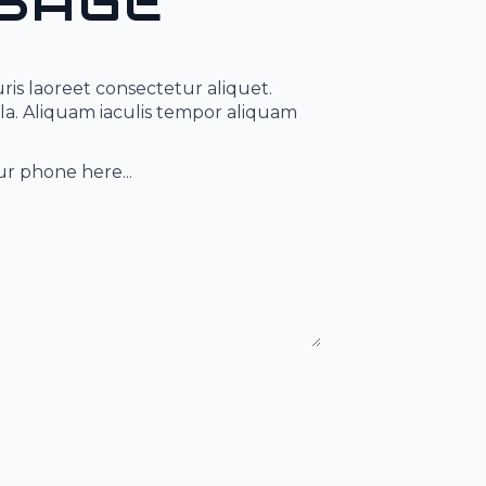
SAGE
is laoreet consectetur aliquet.
lla. Aliquam iaculis tempor aliquam
mber