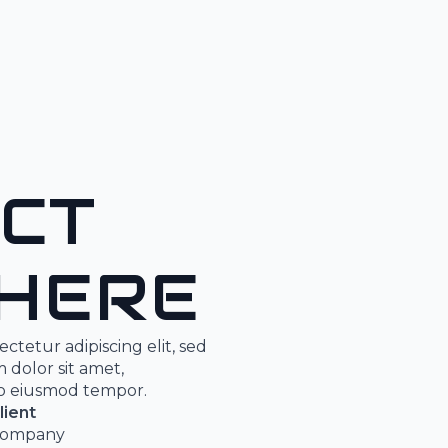
CT
HERE
ctetur adipiscing elit, sed
dolor sit amet,
 do eiusmod tempor.
lient
ompany