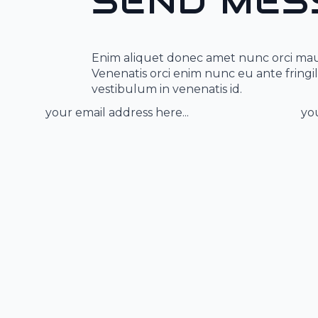
SEND MES
Enim aliquet donec amet nunc orci maur
Venenatis orci enim nunc eu ante fringi
vestibulum in venenatis id.
Email
Nu
*