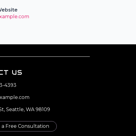
ebsite
xample.com
CT US
93-4393
xample.com
t, Seattle, WA 98109
a Free Consultation